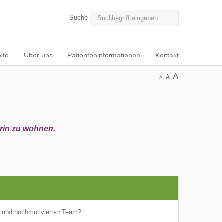
Suche
ite
Über uns
Patienteninformationen
Kontakt
A
A
A
arin zu wohnen.
n und hochmotivierten Team?