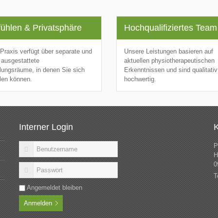
ühlen & Privatsphäre
Hochqualifiziertes Team
Praxis verfügt über separate und
Unsere Leistungen basieren auf
ausgestattete
aktuellen physiotherapeutischen
ungsräume, in denen Sie sich
Erkenntnissen und sind qualitativ
len können.
hochwertig.
Interner Login
K
P
H
0
T
Angemeldet bleiben
Anmelden