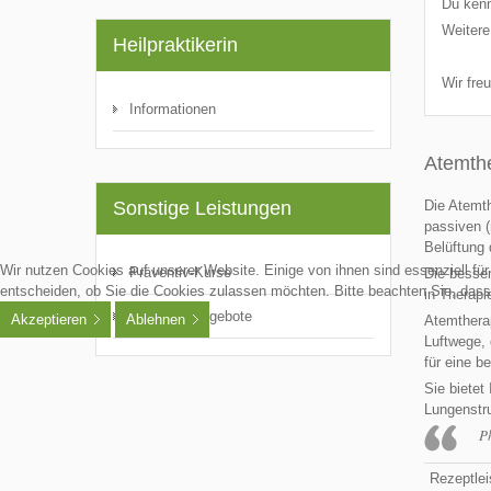
Du kenn
Weitere
Heilpraktikerin
Wir fre
Informationen
Atemth
Sonstige Leistungen
Die Atemth
passiven (
Belüftung 
Wir nutzen Cookies auf unserer Website. Einige von ihnen sind essenziell fü
Präventiv-Kurse
Die besser
entscheiden, ob Sie die Cookies zulassen möchten. Bitte beachten Sie, dass 
in Therapi
Wellness-Angebote
Akzeptieren
Ablehnen
Atemtherap
Luftwege, 
für eine b
Sie bietet
Lungenstru
P
Rezeptlei