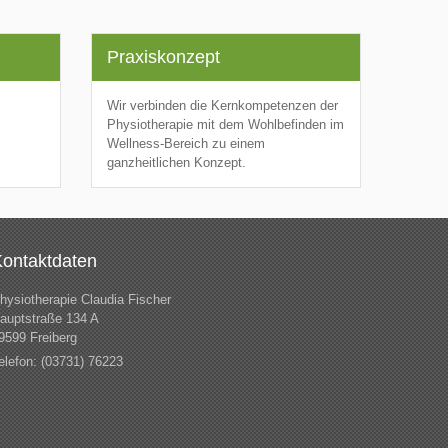
Praxiskonzept
Wir verbinden die Kernkompetenzen der
Physiotherapie mit dem Wohlbefinden im
Wellness-Bereich zu einem
ganzheitlichen Konzept.
ontaktdaten
hysiotherapie Claudia Fischer
auptstraße 134 A
9599 Freiberg
elefon: (03731) 76223