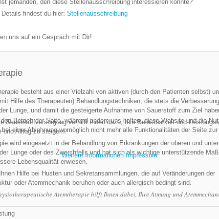
st jemanden, den diese Stellenausschreibung interessieren könnte?
 Details findest du hier:
Stellenausschreibung
uen uns auf ein Gespräch mit Dir!
erapie
erapie besteht aus einer Vielzahl von aktiven (durch den Patienten selbst) u
mit Hilfe des Therapeuten) Behandlungstechniken, die stets die Verbesserung
der Lunge, und damit die gesteigerte Aufnahme von Sauerstoff zum Ziel habe
r den Betrieb der Seite, während andere uns helfen, diese Website und die Nu
e Sauerstoffversorgung verhilft Ihnen dazu, Ihre Belastbarkeit und Leistungsf
bei einer Ablehnung womöglich nicht mehr alle Funktionalitäten der Seite zur
e und Alltag zu steigern.
ie wird eingesetzt in der Behandlung von Erkrankungen der oberen und unte
der Lunge oder des Zwerchfells und hat sich als wichtige unterstützende M
Weitere Informationen
Impressum
essere Lebensqualität erwiesen.
 Ihnen Hilfe bei Husten und Sekretansammlungen, die auf Veränderungen der
ktur oder Atemmechanik beruhen oder auch allergisch bedingt sind.
hysiotherapeutische Atemtherapie hilft Ihnen dabei, Ihre Atmung und Atemmechani
stung