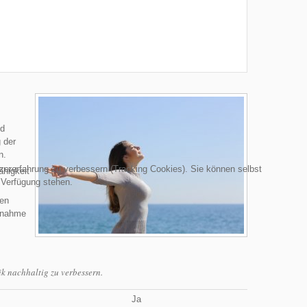
nd
 der
n.
tzererfahrung zu verbessern (Tracking Cookies). Sie können selbst
ähigkeit
 Verfügung stehen.
ren
aßnahme
k nachhaltig zu verbessern.
Ja