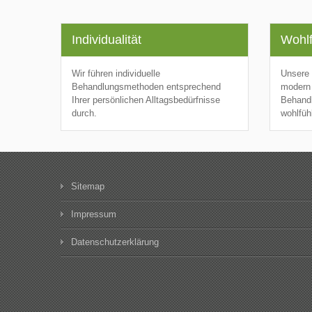
Individualität
Wohlf
Wir führen individuelle
Unsere 
Behandlungsmethoden entsprechend
modern 
Ihrer persönlichen Alltagsbedürfnisse
Behandl
durch.
wohlfüh
Sitemap
Impressum
Datenschutzerklärung