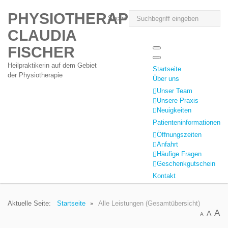
PHYSIOTHERAPIE
Suche
CLAUDIA
FISCHER
Heilpraktikerin auf dem Gebiet
Startseite
der Physiotherapie
Über uns
Unser Team
Unsere Praxis
Neuigkeiten
Patienteninformationen
Öffnungszeiten
Anfahrt
Häufige Fragen
Geschenkgutschein
Kontakt
Aktuelle Seite:
Startseite
Alle Leistungen (Gesamtübersicht)
A
A
A