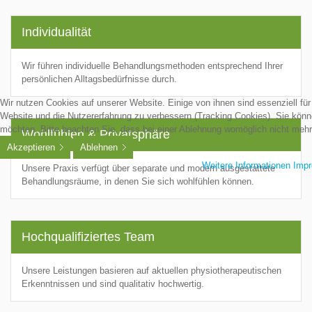
Individualität
Wir führen individuelle Behandlungsmethoden entsprechend Ihrer
persönlichen Alltagsbedürfnisse durch.
Wir nutzen Cookies auf unserer Website. Einige von ihnen sind essenziell für
Website und die Nutzererfahrung zu verbessern (Tracking Cookies). Sie könn
möchten. Bitte beachten Sie, dass bei einer Ablehnung womöglich nicht mehr 
Wohlfühlen & Privatsphäre
Akzeptieren
Ablehnen
Weitere Informationen
Imp
Unsere Praxis verfügt über separate und modern ausgestattete
Behandlungsräume, in denen Sie sich wohlfühlen können.
Hochqualifiziertes Team
Unsere Leistungen basieren auf aktuellen physiotherapeutischen
Erkenntnissen und sind qualitativ hochwertig.