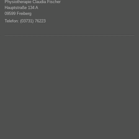
Physiotherapie Claudia Fischer
Hauptstraße 134 A
09599 Freiberg
Telefon: (03731) 76223