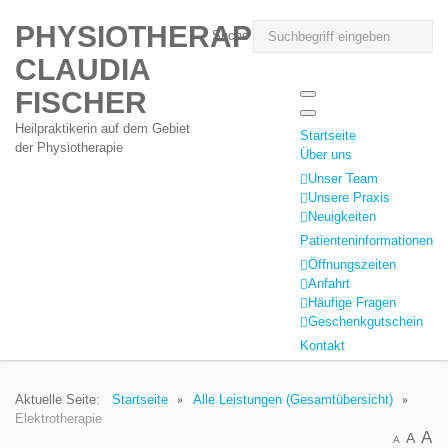
PHYSIOTHERAPIE
Suche
CLAUDIA
FISCHER
Heilpraktikerin auf dem Gebiet
Startseite
der Physiotherapie
Über uns
Unser Team
Unsere Praxis
Neuigkeiten
Patienteninformationen
Öffnungszeiten
Anfahrt
Häufige Fragen
Geschenkgutschein
Kontakt
Aktuelle Seite:
Startseite
Alle Leistungen (Gesamtübersicht)
Elektrotherapie
A
A
A