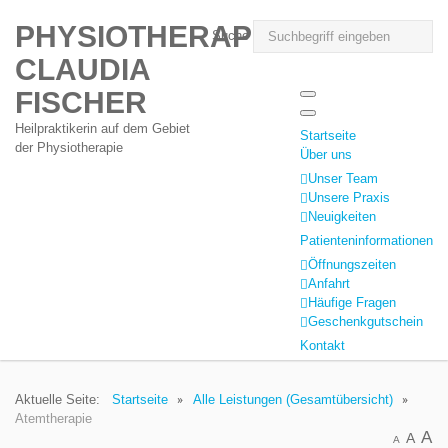
PHYSIOTHERAPIE
Suche
CLAUDIA
FISCHER
Heilpraktikerin auf dem Gebiet
Startseite
der Physiotherapie
Über uns
Unser Team
Unsere Praxis
Neuigkeiten
Patienteninformationen
Öffnungszeiten
Anfahrt
Häufige Fragen
Geschenkgutschein
Kontakt
Aktuelle Seite:
Startseite
Alle Leistungen (Gesamtübersicht)
Atemtherapie
A
A
A