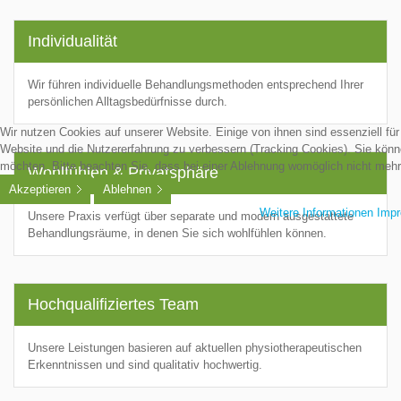
Individualität
Wir führen individuelle Behandlungsmethoden entsprechend Ihrer
persönlichen Alltagsbedürfnisse durch.
Wir nutzen Cookies auf unserer Website. Einige von ihnen sind essenziell für
Website und die Nutzererfahrung zu verbessern (Tracking Cookies). Sie könn
möchten. Bitte beachten Sie, dass bei einer Ablehnung womöglich nicht mehr 
Wohlfühlen & Privatsphäre
Akzeptieren
Ablehnen
Weitere Informationen
Imp
Unsere Praxis verfügt über separate und modern ausgestattete
Behandlungsräume, in denen Sie sich wohlfühlen können.
Hochqualifiziertes Team
Unsere Leistungen basieren auf aktuellen physiotherapeutischen
Erkenntnissen und sind qualitativ hochwertig.