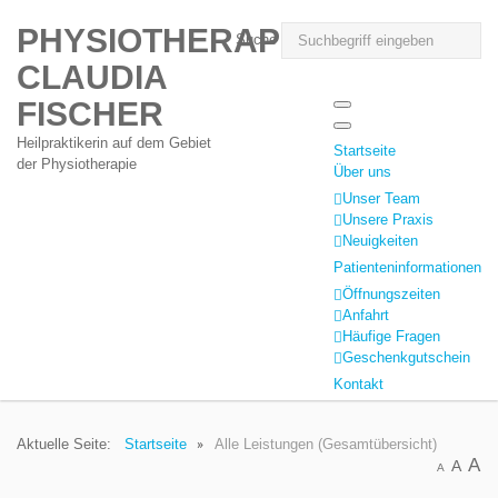
PHYSIOTHERAPIE
Suche
CLAUDIA
FISCHER
Heilpraktikerin auf dem Gebiet
Startseite
der Physiotherapie
Über uns
Unser Team
Unsere Praxis
Neuigkeiten
Patienteninformationen
Öffnungszeiten
Anfahrt
Häufige Fragen
Geschenkgutschein
Kontakt
Aktuelle Seite:
Startseite
Alle Leistungen (Gesamtübersicht)
A
A
A